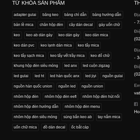
TỪ KHÓA SẢN PHẨM
T
Đị
adapter gulai
băng keo
bảng chỉ dẫn
bảng hướng dẫn
- 
bản lề mica
chân hộp đèn
cây dán decal
gáy uốn chữ
Đi
keo
keo ab dán gáy
keo dán gáy
keo dán mica
(0
keo dán pvc
keo lạnh dán mica
keo tẩy mica
Đị
keo tẩy sạch mica
keo tẩy vết trầy mica
keo đổ chữ
- 
khung hộp đèn siêu mỏng
led anx
led cuộn zigzag
Đi
(0
led gulai
led ht
led hàn quốc anx
led jiyi
nguồn gulai
Em
nguồn hàn quốc union
nguồn led
nguồn union
va
nhôm hộp đèn
nhôm hộp đèn eefl
nhôm hộp đèn hút nổi
nhôm hộp đèn hướng dẫn
nhôm hộp đèn menu
Ho
nhôm hộp đèn siêu mỏng
súng bắn keo ab
tay nắm mica
uốn chữ mica
đồ dán decal
ốc bắt cáp