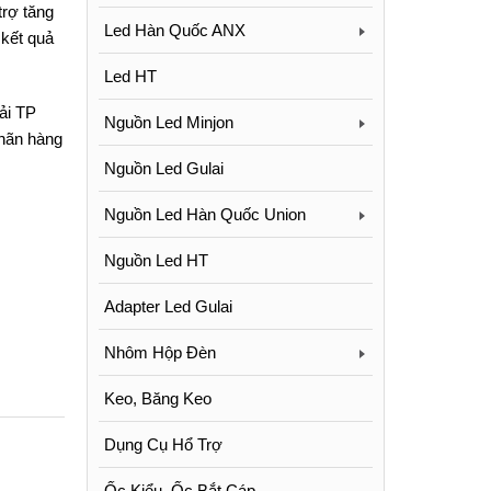
trợ tăng
Led Hàn Quốc ANX
 kết quả
Led HT
ải TP
Nguồn Led Minjon
hãn hàng
Nguồn Led Gulai
Nguồn Led Hàn Quốc Union
Nguồn Led HT
Adapter Led Gulai
Nhôm Hộp Đèn
Keo, Băng Keo
Dụng Cụ Hổ Trợ
Ốc Kiểu, Ốc Bắt Cáp