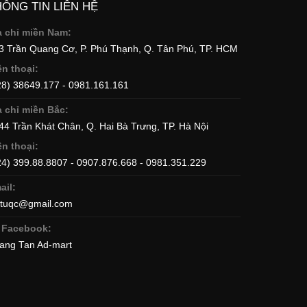
HÔNG TIN LIÊN HỆ
a chỉ miền Nam:
73 Trần Quang Cơ, P. Phú Thạnh, Q. Tân Phú, TP. HCM
ện thoại:
28) 38649.177 - 0981.161.161
a chỉ miền Bắc:
344 Trần Khát Chân, Q. Hai Bà Trưng, TP. Hà Nội
ện thoại:
24) 399.88.8807 - 0907.876.668 - 0981.351.229
ail:
ttuqc@gmail.com
Facebook:
ang Tan Ad-mart