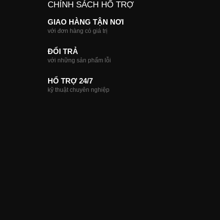
CHÍNH SÁCH HỔ TRỢ
GIAO HÀNG TẬN NƠI
với đơn hàng có giá trị
ĐỔI TRẢ
với những sản phẩm lỗi
HỔ TRỢ 24/7
kỹ thuật chuyên nghiệp