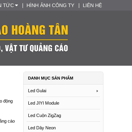
N TỨC
HÌNH ẢNH CÔNG TY
LIÊN HỆ
DANH MỤC SẢN PHẨM
Led Gulai
ạo động
Led JIYI Module
Led Cuộn ZigZag
uảng cáo
Led Dây Neon