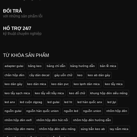
ĐỔI TRẢ
với những sản phẩm lỗi
HỔ TRỢ 24/7
kỹ thuật chuyên nghiệp
TỪ KHÓA SẢN PHẨM
adapter gulai
băng keo
bảng chỉ dẫn
bảng hướng dẫn
bản lề mica
chân hộp đèn
cây dán decal
gáy uốn chữ
keo
keo ab dán gáy
keo dán gáy
keo dán mica
keo dán pvc
keo lạnh dán mica
keo tẩy mica
keo tẩy sạch mica
keo tẩy vết trầy mica
keo đổ chữ
khung hộp đèn siêu mỏng
led anx
led cuộn zigzag
led gulai
led ht
led hàn quốc anx
led jiyi
nguồn gulai
nguồn hàn quốc union
nguồn led
nguồn union
nhôm hộp đèn
nhôm hộp đèn eefl
nhôm hộp đèn hút nổi
nhôm hộp đèn hướng dẫn
nhôm hộp đèn menu
nhôm hộp đèn siêu mỏng
súng bắn keo ab
tay nắm mica