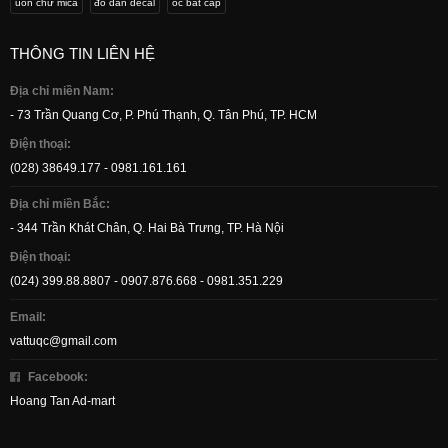
uốn chữ mica
đồ dán decal
ốc bắt cáp
THÔNG TIN LIÊN HỆ
Địa chỉ miền Nam:
- 73 Trần Quang Cơ, P. Phú Thạnh, Q. Tân Phú, TP. HCM
Điện thoại:
(028) 38649.177 - 0981.161.161
Địa chỉ miền Bắc:
- 344 Trần Khát Chân, Q. Hai Bà Trưng, TP. Hà Nội
Điện thoại:
(024) 399.88.8807 - 0907.876.668 - 0981.351.229
Email:
vattuqc@gmail.com
Facebook:
Hoang Tan Ad-mart