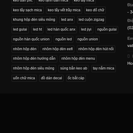
keo dán pvc
keo lạnh dán mica
keo tẩy mica
Đị
keo tẩy sạch mica
keo tẩy vết trầy mica
keo đổ chữ
- 
khung hộp đèn siêu mỏng
led anx
led cuộn zigzag
Đi
(0
led gulai
led ht
led hàn quốc anx
led jiyi
nguồn gulai
Em
nguồn hàn quốc union
nguồn led
nguồn union
va
nhôm hộp đèn
nhôm hộp đèn eefl
nhôm hộp đèn hút nổi
nhôm hộp đèn hướng dẫn
nhôm hộp đèn menu
Ho
nhôm hộp đèn siêu mỏng
súng bắn keo ab
tay nắm mica
uốn chữ mica
đồ dán decal
ốc bắt cáp