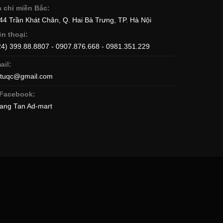
a chỉ miền Bắc:
344 Trần Khát Chân, Q. Hai Bà Trưng, TP. Hà Nội
ện thoại:
24) 399.88.8807 - 0907.876.668 - 0981.351.229
ail:
ttuqc@gmail.com
Facebook:
ang Tan Ad-mart