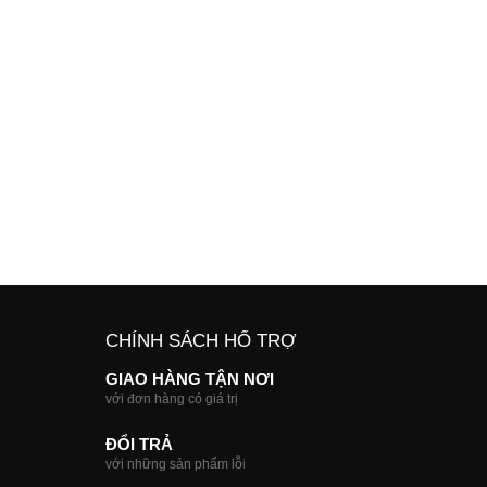
CHÍNH SÁCH HỔ TRỢ
GIAO HÀNG TẬN NƠI
với đơn hàng có giá trị
ĐỔI TRẢ
với những sản phẩm lỗi