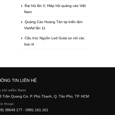
Đại hội lần V, Hiệp hội quảng cáo Việt
Nam
Quảng Cáo Hoàng Tân tại triển lãm
VietAd lần 11
Cấu trúc Nguồn Led Gulai so với các
loại rẻ
HÔNG TIN LIÊN HỆ
a chỉ miền Nam:
73 Trần Quang Cơ, P. Phú Thạnh, Q. Tân Phú, TP. HCM
ện thoại:
28) 38649.177 - 0981.161.161