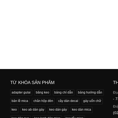
TỪ KHÓA SẢN PHẨM
T
Đị
adapter gulai
băng keo
bảng chỉ dẫn
bảng hướng dẫn
- 
bản lề mica
chân hộp đèn
cây dán decal
gáy uốn chữ
Đi
keo
keo ab dán gáy
keo dán gáy
keo dán mica
(0