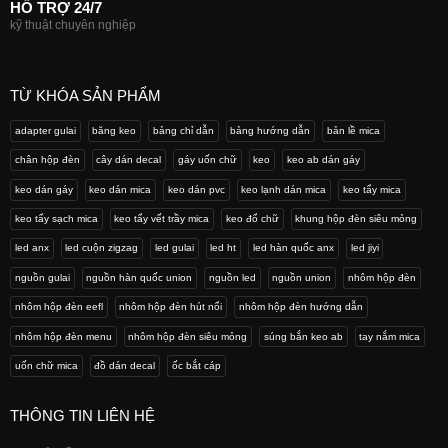
HỔ TRỢ 24/7
kỹ thuật chuyên nghiệp
TỪ KHÓA SẢN PHẨM
adapter gulai
băng keo
bảng chỉ dẫn
bảng hướng dẫn
bản lề mica
chân hộp đèn
cây dán decal
gáy uốn chữ
keo
keo ab dán gáy
keo dán gáy
keo dán mica
keo dán pvc
keo lạnh dán mica
keo tẩy mica
keo tẩy sạch mica
keo tẩy vết trầy mica
keo đổ chữ
khung hộp đèn siêu mỏng
led anx
led cuộn zigzag
led gulai
led ht
led hàn quốc anx
led jiyi
nguồn gulai
nguồn hàn quốc union
nguồn led
nguồn union
nhôm hộp đèn
nhôm hộp đèn eefl
nhôm hộp đèn hút nổi
nhôm hộp đèn hướng dẫn
nhôm hộp đèn menu
nhôm hộp đèn siêu mỏng
súng bắn keo ab
tay nắm mica
uốn chữ mica
đồ dán decal
ốc bắt cáp
THÔNG TIN LIÊN HỆ