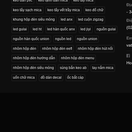
keo dán pvc
keo lạnh dán mica
keo tẩy mica
Đị
keo tẩy sạch mica
keo tẩy vết trầy mica
keo đổ chữ
- 
khung hộp đèn siêu mỏng
led anx
led cuộn zigzag
Đi
(0
led gulai
led ht
led hàn quốc anx
led jiyi
nguồn gulai
Em
nguồn hàn quốc union
nguồn led
nguồn union
va
nhôm hộp đèn
nhôm hộp đèn eefl
nhôm hộp đèn hút nổi
nhôm hộp đèn hướng dẫn
nhôm hộp đèn menu
Ho
nhôm hộp đèn siêu mỏng
súng bắn keo ab
tay nắm mica
uốn chữ mica
đồ dán decal
ốc bắt cáp