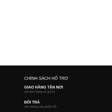
CHÍNH SÁCH HỔ TRỢ
GIAO HÀNG TẬN NƠI
với đơn hàng có giá trị
ĐỔI TRẢ
với những sản phẩm lỗi