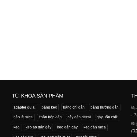
TỪ KHÓA SẢN PHẨM
T
Đị
adapter gulai
băng keo
bảng chỉ dẫn
bảng hướng dẫn
- 
bản lề mica
chân hộp đèn
cây dán decal
gáy uốn chữ
Đi
keo
keo ab dán gáy
keo dán gáy
keo dán mica
(0