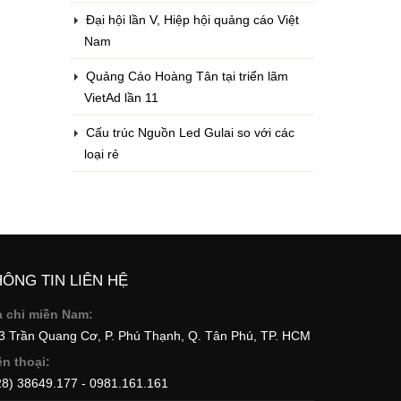
Đại hội lần V, Hiệp hội quảng cáo Việt
Nam
Quảng Cáo Hoàng Tân tại triển lãm
VietAd lần 11
Cấu trúc Nguồn Led Gulai so với các
loại rẻ
HÔNG TIN LIÊN HỆ
a chỉ miền Nam:
73 Trần Quang Cơ, P. Phú Thạnh, Q. Tân Phú, TP. HCM
ện thoại:
28) 38649.177 - 0981.161.161