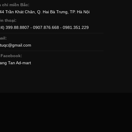
a chỉ miền Bắc:
344 Trần Khát Chân, Q. Hai Bà Trưng, TP. Hà Nội
ện thoại:
24) 399.88.8807 - 0907.876.668 - 0981.351.229
ail:
ttuqc@gmail.com
Facebook:
ang Tan Ad-mart