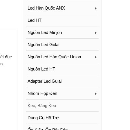
Led Hàn Quốc ANX
Led HT
Nguồn Led Minjon
Nguồn Led Gulai
Nguồn Led Hàn Quốc Union
vết đục
ản
Nguồn Led HT
Adapter Led Gulai
Nhôm Hộp Đèn
Keo, Băng Keo
Dụng Cụ Hổ Trợ
Ốc Kiểu, Ốc Bắt Cáp